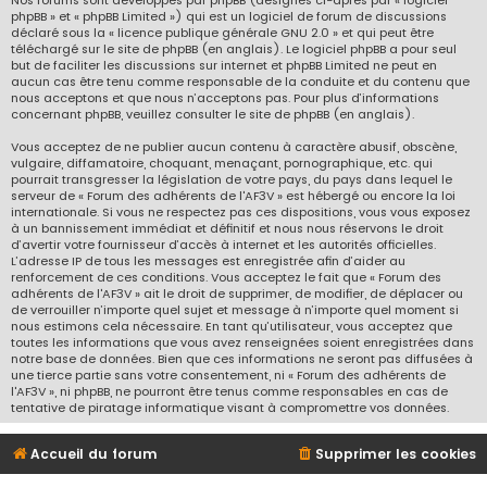
Nos forums sont développés par phpBB (désignés ci-après par « logiciel
phpBB » et « phpBB Limited ») qui est un logiciel de forum de discussions
déclaré sous la «
licence publique générale GNU 2.0
» et qui peut être
téléchargé sur
le site de phpBB
(en anglais). Le logiciel phpBB a pour seul
but de faciliter les discussions sur internet et phpBB Limited ne peut en
aucun cas être tenu comme responsable de la conduite et du contenu que
nous acceptons et que nous n’acceptons pas. Pour plus d’informations
concernant phpBB, veuillez consulter
le site de phpBB
(en anglais).
Vous acceptez de ne publier aucun contenu à caractère abusif, obscène,
vulgaire, diffamatoire, choquant, menaçant, pornographique, etc. qui
pourrait transgresser la législation de votre pays, du pays dans lequel le
serveur de « Forum des adhérents de l'AF3V » est hébergé ou encore la loi
internationale. Si vous ne respectez pas ces dispositions, vous vous exposez
à un bannissement immédiat et définitif et nous nous réservons le droit
d’avertir votre fournisseur d’accès à internet et les autorités officielles.
L’adresse IP de tous les messages est enregistrée afin d’aider au
renforcement de ces conditions. Vous acceptez le fait que « Forum des
adhérents de l'AF3V » ait le droit de supprimer, de modifier, de déplacer ou
de verrouiller n’importe quel sujet et message à n’importe quel moment si
nous estimons cela nécessaire. En tant qu’utilisateur, vous acceptez que
toutes les informations que vous avez renseignées soient enregistrées dans
notre base de données. Bien que ces informations ne seront pas diffusées à
une tierce partie sans votre consentement, ni « Forum des adhérents de
l'AF3V », ni phpBB, ne pourront être tenus comme responsables en cas de
tentative de piratage informatique visant à compromettre vos données.
Accueil du forum
Supprimer les cookies