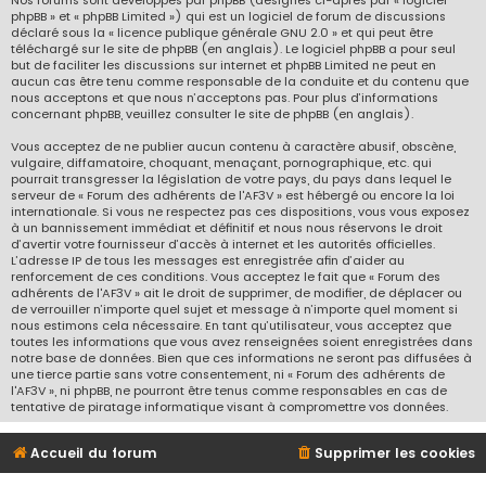
Nos forums sont développés par phpBB (désignés ci-après par « logiciel
phpBB » et « phpBB Limited ») qui est un logiciel de forum de discussions
déclaré sous la «
licence publique générale GNU 2.0
» et qui peut être
téléchargé sur
le site de phpBB
(en anglais). Le logiciel phpBB a pour seul
but de faciliter les discussions sur internet et phpBB Limited ne peut en
aucun cas être tenu comme responsable de la conduite et du contenu que
nous acceptons et que nous n’acceptons pas. Pour plus d’informations
concernant phpBB, veuillez consulter
le site de phpBB
(en anglais).
Vous acceptez de ne publier aucun contenu à caractère abusif, obscène,
vulgaire, diffamatoire, choquant, menaçant, pornographique, etc. qui
pourrait transgresser la législation de votre pays, du pays dans lequel le
serveur de « Forum des adhérents de l'AF3V » est hébergé ou encore la loi
internationale. Si vous ne respectez pas ces dispositions, vous vous exposez
à un bannissement immédiat et définitif et nous nous réservons le droit
d’avertir votre fournisseur d’accès à internet et les autorités officielles.
L’adresse IP de tous les messages est enregistrée afin d’aider au
renforcement de ces conditions. Vous acceptez le fait que « Forum des
adhérents de l'AF3V » ait le droit de supprimer, de modifier, de déplacer ou
de verrouiller n’importe quel sujet et message à n’importe quel moment si
nous estimons cela nécessaire. En tant qu’utilisateur, vous acceptez que
toutes les informations que vous avez renseignées soient enregistrées dans
notre base de données. Bien que ces informations ne seront pas diffusées à
une tierce partie sans votre consentement, ni « Forum des adhérents de
l'AF3V », ni phpBB, ne pourront être tenus comme responsables en cas de
tentative de piratage informatique visant à compromettre vos données.
Accueil du forum
Supprimer les cookies