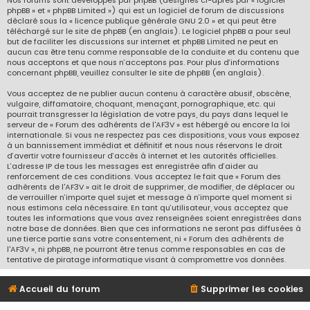
Nos forums sont développés par phpBB (désignés ci-après par « logiciel
phpBB » et « phpBB Limited ») qui est un logiciel de forum de discussions
déclaré sous la «
licence publique générale GNU 2.0
» et qui peut être
téléchargé sur
le site de phpBB
(en anglais). Le logiciel phpBB a pour seul
but de faciliter les discussions sur internet et phpBB Limited ne peut en
aucun cas être tenu comme responsable de la conduite et du contenu que
nous acceptons et que nous n’acceptons pas. Pour plus d’informations
concernant phpBB, veuillez consulter
le site de phpBB
(en anglais).
Vous acceptez de ne publier aucun contenu à caractère abusif, obscène,
vulgaire, diffamatoire, choquant, menaçant, pornographique, etc. qui
pourrait transgresser la législation de votre pays, du pays dans lequel le
serveur de « Forum des adhérents de l'AF3V » est hébergé ou encore la loi
internationale. Si vous ne respectez pas ces dispositions, vous vous exposez
à un bannissement immédiat et définitif et nous nous réservons le droit
d’avertir votre fournisseur d’accès à internet et les autorités officielles.
L’adresse IP de tous les messages est enregistrée afin d’aider au
renforcement de ces conditions. Vous acceptez le fait que « Forum des
adhérents de l'AF3V » ait le droit de supprimer, de modifier, de déplacer ou
de verrouiller n’importe quel sujet et message à n’importe quel moment si
nous estimons cela nécessaire. En tant qu’utilisateur, vous acceptez que
toutes les informations que vous avez renseignées soient enregistrées dans
notre base de données. Bien que ces informations ne seront pas diffusées à
une tierce partie sans votre consentement, ni « Forum des adhérents de
l'AF3V », ni phpBB, ne pourront être tenus comme responsables en cas de
tentative de piratage informatique visant à compromettre vos données.
Accueil du forum
Supprimer les cookies