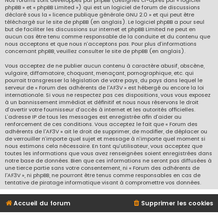
Nos forums sont développés par phpBB (désignés ci-après par « logiciel
phpBB » et « phpBB Limited ») qui est un logiciel de forum de discussions
déclaré sous la «
licence publique générale GNU 2.0
» et qui peut être
téléchargé sur
le site de phpBB
(en anglais). Le logiciel phpBB a pour seul
but de faciliter les discussions sur internet et phpBB Limited ne peut en
aucun cas être tenu comme responsable de la conduite et du contenu que
nous acceptons et que nous n’acceptons pas. Pour plus d’informations
concernant phpBB, veuillez consulter
le site de phpBB
(en anglais).
Vous acceptez de ne publier aucun contenu à caractère abusif, obscène,
vulgaire, diffamatoire, choquant, menaçant, pornographique, etc. qui
pourrait transgresser la législation de votre pays, du pays dans lequel le
serveur de « Forum des adhérents de l'AF3V » est hébergé ou encore la loi
internationale. Si vous ne respectez pas ces dispositions, vous vous exposez
à un bannissement immédiat et définitif et nous nous réservons le droit
d’avertir votre fournisseur d’accès à internet et les autorités officielles.
L’adresse IP de tous les messages est enregistrée afin d’aider au
renforcement de ces conditions. Vous acceptez le fait que « Forum des
adhérents de l'AF3V » ait le droit de supprimer, de modifier, de déplacer ou
de verrouiller n’importe quel sujet et message à n’importe quel moment si
nous estimons cela nécessaire. En tant qu’utilisateur, vous acceptez que
toutes les informations que vous avez renseignées soient enregistrées dans
notre base de données. Bien que ces informations ne seront pas diffusées à
une tierce partie sans votre consentement, ni « Forum des adhérents de
l'AF3V », ni phpBB, ne pourront être tenus comme responsables en cas de
tentative de piratage informatique visant à compromettre vos données.
Accueil du forum
Supprimer les cookies