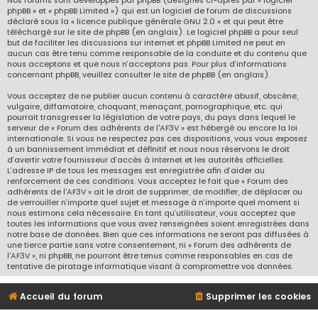
Nos forums sont développés par phpBB (désignés ci-après par « logiciel
phpBB » et « phpBB Limited ») qui est un logiciel de forum de discussions
déclaré sous la «
licence publique générale GNU 2.0
» et qui peut être
téléchargé sur
le site de phpBB
(en anglais). Le logiciel phpBB a pour seul
but de faciliter les discussions sur internet et phpBB Limited ne peut en
aucun cas être tenu comme responsable de la conduite et du contenu que
nous acceptons et que nous n’acceptons pas. Pour plus d’informations
concernant phpBB, veuillez consulter
le site de phpBB
(en anglais).
Vous acceptez de ne publier aucun contenu à caractère abusif, obscène,
vulgaire, diffamatoire, choquant, menaçant, pornographique, etc. qui
pourrait transgresser la législation de votre pays, du pays dans lequel le
serveur de « Forum des adhérents de l'AF3V » est hébergé ou encore la loi
internationale. Si vous ne respectez pas ces dispositions, vous vous exposez
à un bannissement immédiat et définitif et nous nous réservons le droit
d’avertir votre fournisseur d’accès à internet et les autorités officielles.
L’adresse IP de tous les messages est enregistrée afin d’aider au
renforcement de ces conditions. Vous acceptez le fait que « Forum des
adhérents de l'AF3V » ait le droit de supprimer, de modifier, de déplacer ou
de verrouiller n’importe quel sujet et message à n’importe quel moment si
nous estimons cela nécessaire. En tant qu’utilisateur, vous acceptez que
toutes les informations que vous avez renseignées soient enregistrées dans
notre base de données. Bien que ces informations ne seront pas diffusées à
une tierce partie sans votre consentement, ni « Forum des adhérents de
l'AF3V », ni phpBB, ne pourront être tenus comme responsables en cas de
tentative de piratage informatique visant à compromettre vos données.
Accueil du forum
Supprimer les cookies