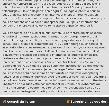
Nos forums sont développés par phpBB (désignés ci-après par « logiciel
phpBB » et « phpBB Limited ») qui est un logiciel de forum de discussions
déclaré sous la «
licence publique générale GNU 2.0
» et qui peut être
téléchargé sur
le site de phpBB
(en anglais). Le logiciel phpBB a pour seul
but de faciliter les discussions sur internet et phpBB Limited ne peut en
aucun cas être tenu comme responsable de la conduite et du contenu que
nous acceptons et que nous n’acceptons pas. Pour plus d’informations
concernant phpBB, veuillez consulter
le site de phpBB
(en anglais).
Vous acceptez de ne publier aucun contenu à caractère abusif, obscène,
vulgaire, diffamatoire, choquant, menaçant, pornographique, etc. qui
pourrait transgresser la législation de votre pays, du pays dans lequel le
serveur de « Forum des adhérents de l'AF3V » est hébergé ou encore la loi
internationale. Si vous ne respectez pas ces dispositions, vous vous exposez
à un bannissement immédiat et définitif et nous nous réservons le droit
d’avertir votre fournisseur d’accès à internet et les autorités officielles.
L’adresse IP de tous les messages est enregistrée afin d’aider au
renforcement de ces conditions. Vous acceptez le fait que « Forum des
adhérents de l'AF3V » ait le droit de supprimer, de modifier, de déplacer ou
de verrouiller n’importe quel sujet et message à n’importe quel moment si
nous estimons cela nécessaire. En tant qu’utilisateur, vous acceptez que
toutes les informations que vous avez renseignées soient enregistrées dans
notre base de données. Bien que ces informations ne seront pas diffusées à
une tierce partie sans votre consentement, ni « Forum des adhérents de
l'AF3V », ni phpBB, ne pourront être tenus comme responsables en cas de
tentative de piratage informatique visant à compromettre vos données.
Accueil du forum
Supprimer les cookies