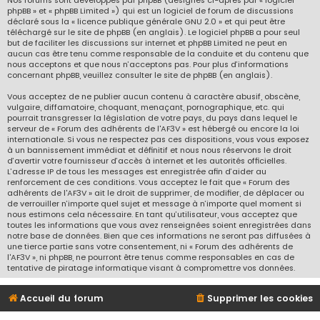
Nos forums sont développés par phpBB (désignés ci-après par « logiciel
phpBB » et « phpBB Limited ») qui est un logiciel de forum de discussions
déclaré sous la «
licence publique générale GNU 2.0
» et qui peut être
téléchargé sur
le site de phpBB
(en anglais). Le logiciel phpBB a pour seul
but de faciliter les discussions sur internet et phpBB Limited ne peut en
aucun cas être tenu comme responsable de la conduite et du contenu que
nous acceptons et que nous n’acceptons pas. Pour plus d’informations
concernant phpBB, veuillez consulter
le site de phpBB
(en anglais).
Vous acceptez de ne publier aucun contenu à caractère abusif, obscène,
vulgaire, diffamatoire, choquant, menaçant, pornographique, etc. qui
pourrait transgresser la législation de votre pays, du pays dans lequel le
serveur de « Forum des adhérents de l'AF3V » est hébergé ou encore la loi
internationale. Si vous ne respectez pas ces dispositions, vous vous exposez
à un bannissement immédiat et définitif et nous nous réservons le droit
d’avertir votre fournisseur d’accès à internet et les autorités officielles.
L’adresse IP de tous les messages est enregistrée afin d’aider au
renforcement de ces conditions. Vous acceptez le fait que « Forum des
adhérents de l'AF3V » ait le droit de supprimer, de modifier, de déplacer ou
de verrouiller n’importe quel sujet et message à n’importe quel moment si
nous estimons cela nécessaire. En tant qu’utilisateur, vous acceptez que
toutes les informations que vous avez renseignées soient enregistrées dans
notre base de données. Bien que ces informations ne seront pas diffusées à
une tierce partie sans votre consentement, ni « Forum des adhérents de
l'AF3V », ni phpBB, ne pourront être tenus comme responsables en cas de
tentative de piratage informatique visant à compromettre vos données.
Accueil du forum
Supprimer les cookies