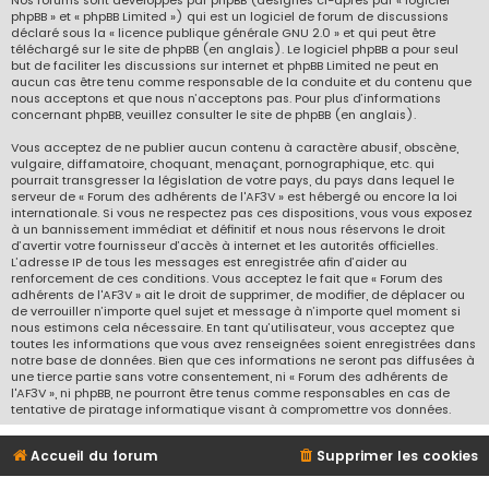
Nos forums sont développés par phpBB (désignés ci-après par « logiciel
phpBB » et « phpBB Limited ») qui est un logiciel de forum de discussions
déclaré sous la «
licence publique générale GNU 2.0
» et qui peut être
téléchargé sur
le site de phpBB
(en anglais). Le logiciel phpBB a pour seul
but de faciliter les discussions sur internet et phpBB Limited ne peut en
aucun cas être tenu comme responsable de la conduite et du contenu que
nous acceptons et que nous n’acceptons pas. Pour plus d’informations
concernant phpBB, veuillez consulter
le site de phpBB
(en anglais).
Vous acceptez de ne publier aucun contenu à caractère abusif, obscène,
vulgaire, diffamatoire, choquant, menaçant, pornographique, etc. qui
pourrait transgresser la législation de votre pays, du pays dans lequel le
serveur de « Forum des adhérents de l'AF3V » est hébergé ou encore la loi
internationale. Si vous ne respectez pas ces dispositions, vous vous exposez
à un bannissement immédiat et définitif et nous nous réservons le droit
d’avertir votre fournisseur d’accès à internet et les autorités officielles.
L’adresse IP de tous les messages est enregistrée afin d’aider au
renforcement de ces conditions. Vous acceptez le fait que « Forum des
adhérents de l'AF3V » ait le droit de supprimer, de modifier, de déplacer ou
de verrouiller n’importe quel sujet et message à n’importe quel moment si
nous estimons cela nécessaire. En tant qu’utilisateur, vous acceptez que
toutes les informations que vous avez renseignées soient enregistrées dans
notre base de données. Bien que ces informations ne seront pas diffusées à
une tierce partie sans votre consentement, ni « Forum des adhérents de
l'AF3V », ni phpBB, ne pourront être tenus comme responsables en cas de
tentative de piratage informatique visant à compromettre vos données.
Accueil du forum
Supprimer les cookies