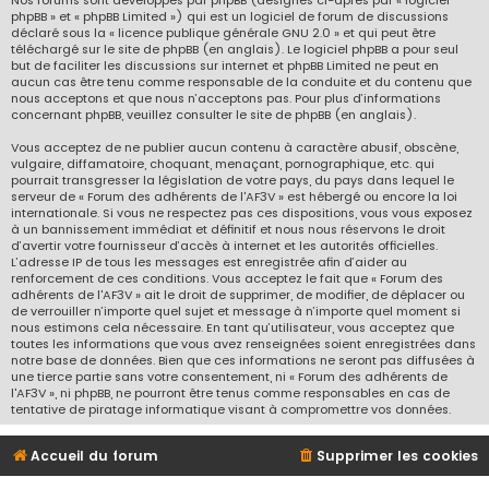
Nos forums sont développés par phpBB (désignés ci-après par « logiciel
phpBB » et « phpBB Limited ») qui est un logiciel de forum de discussions
déclaré sous la «
licence publique générale GNU 2.0
» et qui peut être
téléchargé sur
le site de phpBB
(en anglais). Le logiciel phpBB a pour seul
but de faciliter les discussions sur internet et phpBB Limited ne peut en
aucun cas être tenu comme responsable de la conduite et du contenu que
nous acceptons et que nous n’acceptons pas. Pour plus d’informations
concernant phpBB, veuillez consulter
le site de phpBB
(en anglais).
Vous acceptez de ne publier aucun contenu à caractère abusif, obscène,
vulgaire, diffamatoire, choquant, menaçant, pornographique, etc. qui
pourrait transgresser la législation de votre pays, du pays dans lequel le
serveur de « Forum des adhérents de l'AF3V » est hébergé ou encore la loi
internationale. Si vous ne respectez pas ces dispositions, vous vous exposez
à un bannissement immédiat et définitif et nous nous réservons le droit
d’avertir votre fournisseur d’accès à internet et les autorités officielles.
L’adresse IP de tous les messages est enregistrée afin d’aider au
renforcement de ces conditions. Vous acceptez le fait que « Forum des
adhérents de l'AF3V » ait le droit de supprimer, de modifier, de déplacer ou
de verrouiller n’importe quel sujet et message à n’importe quel moment si
nous estimons cela nécessaire. En tant qu’utilisateur, vous acceptez que
toutes les informations que vous avez renseignées soient enregistrées dans
notre base de données. Bien que ces informations ne seront pas diffusées à
une tierce partie sans votre consentement, ni « Forum des adhérents de
l'AF3V », ni phpBB, ne pourront être tenus comme responsables en cas de
tentative de piratage informatique visant à compromettre vos données.
Accueil du forum
Supprimer les cookies