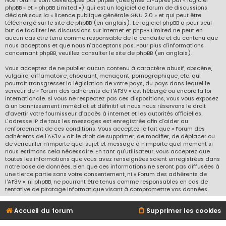
Nos forums sont développés par phpBB (désignés ci-après par « logiciel
phpBB » et « phpBB Limited ») qui est un logiciel de forum de discussions
déclaré sous la «
licence publique générale GNU 2.0
» et qui peut être
téléchargé sur
le site de phpBB
(en anglais). Le logiciel phpBB a pour seul
but de faciliter les discussions sur internet et phpBB Limited ne peut en
aucun cas être tenu comme responsable de la conduite et du contenu que
nous acceptons et que nous n’acceptons pas. Pour plus d’informations
concernant phpBB, veuillez consulter
le site de phpBB
(en anglais).
Vous acceptez de ne publier aucun contenu à caractère abusif, obscène,
vulgaire, diffamatoire, choquant, menaçant, pornographique, etc. qui
pourrait transgresser la législation de votre pays, du pays dans lequel le
serveur de « Forum des adhérents de l'AF3V » est hébergé ou encore la loi
internationale. Si vous ne respectez pas ces dispositions, vous vous exposez
à un bannissement immédiat et définitif et nous nous réservons le droit
d’avertir votre fournisseur d’accès à internet et les autorités officielles.
L’adresse IP de tous les messages est enregistrée afin d’aider au
renforcement de ces conditions. Vous acceptez le fait que « Forum des
adhérents de l'AF3V » ait le droit de supprimer, de modifier, de déplacer ou
de verrouiller n’importe quel sujet et message à n’importe quel moment si
nous estimons cela nécessaire. En tant qu’utilisateur, vous acceptez que
toutes les informations que vous avez renseignées soient enregistrées dans
notre base de données. Bien que ces informations ne seront pas diffusées à
une tierce partie sans votre consentement, ni « Forum des adhérents de
l'AF3V », ni phpBB, ne pourront être tenus comme responsables en cas de
tentative de piratage informatique visant à compromettre vos données.
Accueil du forum
Supprimer les cookies