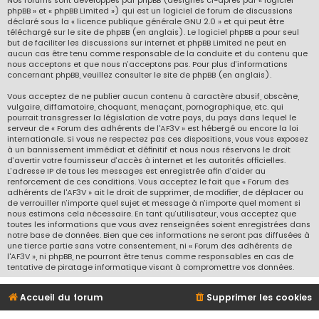
Nos forums sont développés par phpBB (désignés ci-après par « logiciel
phpBB » et « phpBB Limited ») qui est un logiciel de forum de discussions
déclaré sous la «
licence publique générale GNU 2.0
» et qui peut être
téléchargé sur
le site de phpBB
(en anglais). Le logiciel phpBB a pour seul
but de faciliter les discussions sur internet et phpBB Limited ne peut en
aucun cas être tenu comme responsable de la conduite et du contenu que
nous acceptons et que nous n’acceptons pas. Pour plus d’informations
concernant phpBB, veuillez consulter
le site de phpBB
(en anglais).
Vous acceptez de ne publier aucun contenu à caractère abusif, obscène,
vulgaire, diffamatoire, choquant, menaçant, pornographique, etc. qui
pourrait transgresser la législation de votre pays, du pays dans lequel le
serveur de « Forum des adhérents de l'AF3V » est hébergé ou encore la loi
internationale. Si vous ne respectez pas ces dispositions, vous vous exposez
à un bannissement immédiat et définitif et nous nous réservons le droit
d’avertir votre fournisseur d’accès à internet et les autorités officielles.
L’adresse IP de tous les messages est enregistrée afin d’aider au
renforcement de ces conditions. Vous acceptez le fait que « Forum des
adhérents de l'AF3V » ait le droit de supprimer, de modifier, de déplacer ou
de verrouiller n’importe quel sujet et message à n’importe quel moment si
nous estimons cela nécessaire. En tant qu’utilisateur, vous acceptez que
toutes les informations que vous avez renseignées soient enregistrées dans
notre base de données. Bien que ces informations ne seront pas diffusées à
une tierce partie sans votre consentement, ni « Forum des adhérents de
l'AF3V », ni phpBB, ne pourront être tenus comme responsables en cas de
tentative de piratage informatique visant à compromettre vos données.
Accueil du forum
Supprimer les cookies