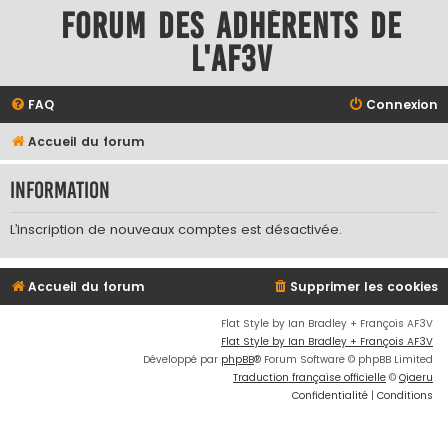
Forum des adhérents de
l'AF3V
FAQ
Connexion
Accueil du forum
Information
L’inscription de nouveaux comptes est désactivée.
Accueil du forum
Supprimer les cookies
Flat Style by Ian Bradley + François AF3V
Flat Style by Ian Bradley + François AF3V
Développé par
phpBB
® Forum Software © phpBB Limited
Traduction française officielle
©
Qiaeru
Confidentialité
|
Conditions