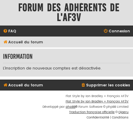
Forum des adhérents de
l'AF3V
FAQ
Connexion
Accueil du forum
Information
L’inscription de nouveaux comptes est désactivée.
Accueil du forum
Supprimer les cookies
Flat Style by Ian Bradley + François AF3V
Flat Style by Ian Bradley + François AF3V
Développé par
phpBB
® Forum Software © phpBB Limited
Traduction française officielle
©
Qiaeru
Confidentialité
|
Conditions