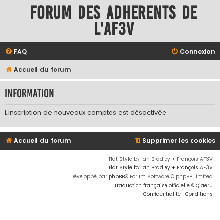
Forum des adhérents de
l'AF3V
FAQ
Connexion
Accueil du forum
Information
L’inscription de nouveaux comptes est désactivée.
Accueil du forum
Supprimer les cookies
Flat Style by Ian Bradley + François AF3V
Flat Style by Ian Bradley + François AF3V
Développé par
phpBB
® Forum Software © phpBB Limited
Traduction française officielle
©
Qiaeru
Confidentialité
|
Conditions