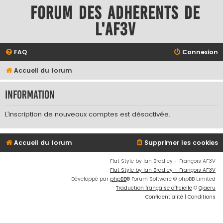
Forum des adhérents de
l'AF3V
FAQ
Connexion
Accueil du forum
Information
L’inscription de nouveaux comptes est désactivée.
Accueil du forum
Supprimer les cookies
Flat Style by Ian Bradley + François AF3V
Flat Style by Ian Bradley + François AF3V
Développé par
phpBB
® Forum Software © phpBB Limited
Traduction française officielle
©
Qiaeru
Confidentialité
|
Conditions