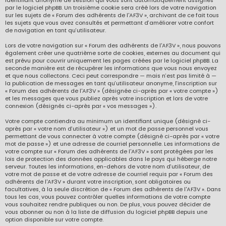
identifiant anonyme de session qui vous sont automatiquement assignés
par le logiciel phpBB. Un troisième cookie sera créé lors de votre navigation
sur les sujets de « Forum des adhérents de l'AF3V », archivant de ce fait tous
les sujets que vous avez consultés et permettant d’améliorer votre confort
de navigation en tant qu’utilisateur.
Lors de votre navigation sur « Forum des adhérents de l'AF3V », nous pouvons
également créer une quatrième sorte de cookies, externes au document qui
est prévu pour couvrir uniquement les pages créées par le logiciel phpBB. La
seconde manière est de récupérer les informations que vous nous envoyez
et que nous collectons. Ceci peut correspondre — mais n’est pas limité à —
la publication de messages en tant qu’utilisateur anonyme, l’inscription sur
« Forum des adhérents de l'AF3V » (désignée ci-après par « votre compte »)
et les messages que vous publiez après votre inscription et lors de votre
connexion (désignés ci-après par « vos messages »).
Votre compte contiendra au minimum un identifiant unique (désigné ci-
après par « votre nom d’utilisateur ») et un mot de passe personnel vous
permettant de vous connecter à votre compte (désigné ci-après par « votre
mot de passe ») et une adresse de courriel personnelle. Les informations de
votre compte sur « Forum des adhérents de l'AF3V » sont protégées par les
lois de protection des données applicables dans le pays qui héberge notre
serveur. Toutes les informations, en-dehors de votre nom d’utilisateur, de
votre mot de passe et de votre adresse de courriel requis par « Forum des
adhérents de l'AF3V » durant votre inscription, sont obligatoires ou
facultatives, à la seule discrétion de « Forum des adhérents de l'AF3V ». Dans
tous les cas, vous pouvez contrôler quelles informations de votre compte
vous souhaitez rendre publiques ou non. De plus, vous pouvez décider de
vous abonner ou non à la liste de diffusion du logiciel phpBB depuis une
option disponible sur votre compte.