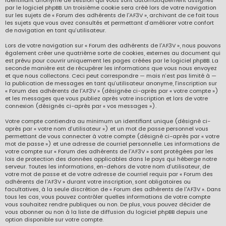
identifiant anonyme de session qui vous sont automatiquement assignés
par le logiciel phpBB. Un troisième cookie sera créé lors de votre navigation
sur les sujets de « Forum des adhérents de l'AF3V », archivant de ce fait tous
les sujets que vous avez consultés et permettant d’améliorer votre confort
de navigation en tant qu’utilisateur.
Lors de votre navigation sur « Forum des adhérents de l'AF3V », nous pouvons
également créer une quatrième sorte de cookies, externes au document qui
est prévu pour couvrir uniquement les pages créées par le logiciel phpBB. La
seconde manière est de récupérer les informations que vous nous envoyez
et que nous collectons. Ceci peut correspondre — mais n’est pas limité à —
la publication de messages en tant qu’utilisateur anonyme, l’inscription sur
« Forum des adhérents de l'AF3V » (désignée ci-après par « votre compte »)
et les messages que vous publiez après votre inscription et lors de votre
connexion (désignés ci-après par « vos messages »).
Votre compte contiendra au minimum un identifiant unique (désigné ci-
après par « votre nom d’utilisateur ») et un mot de passe personnel vous
permettant de vous connecter à votre compte (désigné ci-après par « votre
mot de passe ») et une adresse de courriel personnelle. Les informations de
votre compte sur « Forum des adhérents de l'AF3V » sont protégées par les
lois de protection des données applicables dans le pays qui héberge notre
serveur. Toutes les informations, en-dehors de votre nom d’utilisateur, de
votre mot de passe et de votre adresse de courriel requis par « Forum des
adhérents de l'AF3V » durant votre inscription, sont obligatoires ou
facultatives, à la seule discrétion de « Forum des adhérents de l'AF3V ». Dans
tous les cas, vous pouvez contrôler quelles informations de votre compte
vous souhaitez rendre publiques ou non. De plus, vous pouvez décider de
vous abonner ou non à la liste de diffusion du logiciel phpBB depuis une
option disponible sur votre compte.