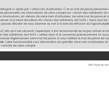
désigné ci-après par « votre nom d’utilisateur ») et un mot de passe personnel
iel personnelle. Les informations de votre compte sur « Forum des adhérents de l
es informations, en-dehors de votre nom d’utilisateur, de votre mot de passe et 
ltatives, à la seule discrétion de « Forum des adhérents de l'AF3V ». Dans tous le
 pouvez décider de vous abonner ou non à la liste de diffusion du logiciel phpBB
) afin qu’il soit sécurisé. Cependant, il est recommandé de ne pas utiliser le mê
m des adhérents de l'AF3V », veillez donc à le conservez précieusement. En auc
demander légitimement votre mot de passe. Si vous oubliez le mot de passe de votr
pBB. Cette fonctionnalité vous demandera de spécifier votre nom d’utilisateur et v
 contrôle de votre compte.
Flat Style by Ia