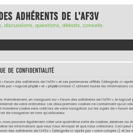
des adhérents de l'AF3V
, discussions, questions, débats, conseils.
ue de confidentialité
« Forum des adhérents de l'AF3V » et ses partenaires affiliés (désignés ci-après p
ès par « logiciel phpBB » et « phpBB Limited ») utilisent toutes les informations co
s. Premièrement, en naviguant sur « Forum des adhérents de l'AF3V », le logicie
internet de votre ordinateur. Les deux premiers cookies ne contiennent qu’un iden
troisième cookie sera créé lors de votre navigation sur les sujets de « Forum des
rt de navigation en tant qu’utilisateur.
V », nous pouvons également créer une quatrième sorte de cookies, externes au 
pérer les informations que vous nous envoyez et que nous collectons. Ceci peut 
Forum des adhérents de l'AF3V » (désignée ci-après par « votre compte ») et les 