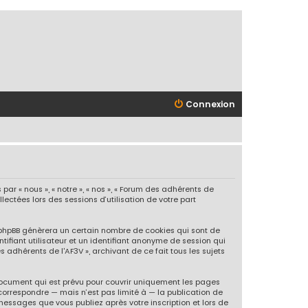
Connexion
ar « nous », « notre », « nos », « Forum des adhérents de
llectées lors des sessions d’utilisation de votre part
l phpBB génèrera un certain nombre de cookies qui sont de
tifiant utilisateur et un identifiant anonyme de session qui
 adhérents de l'AF3V », archivant de ce fait tous les sujets
document qui est prévu pour couvrir uniquement les pages
correspondre — mais n’est pas limité à — la publication de
messages que vous publiez après votre inscription et lors de