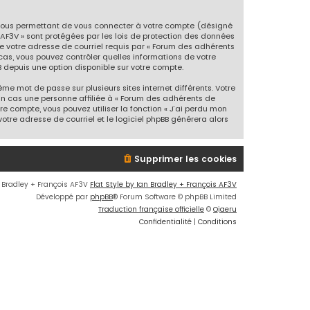
 vous permettant de vous connecter à votre compte (désigné
'AF3V » sont protégées par les lois de protection des données
de votre adresse de courriel requis par « Forum des adhérents
s cas, vous pouvez contrôler quelles informations de votre
 depuis une option disponible sur votre compte.
me mot de passe sur plusieurs sites internet différents. Votre
un cas une personne affiliée à « Forum des adhérents de
e compte, vous pouvez utiliser la fonction « J’ai perdu mon
otre adresse de courriel et le logiciel phpBB générera alors
Supprimer les cookies
n Bradley + François AF3V
Flat Style by Ian Bradley + François AF3V
Développé par
phpBB
® Forum Software © phpBB Limited
Traduction française officielle
©
Qiaeru
Confidentialité
|
Conditions