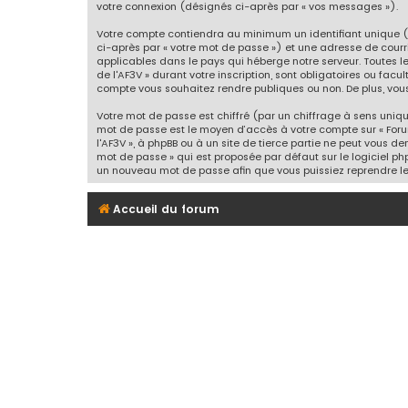
votre connexion (désignés ci-après par « vos messages »).
Votre compte contiendra au minimum un identifiant unique (
ci-après par « votre mot de passe ») et une adresse de courr
applicables dans le pays qui héberge notre serveur. Toutes l
de l'AF3V » durant votre inscription, sont obligatoires ou facu
compte vous souhaitez rendre publiques ou non. De plus, vous
Votre mot de passe est chiffré (par un chiffrage à sens unique
mot de passe est le moyen d’accès à votre compte sur « Foru
l'AF3V », à phpBB ou à un site de tierce partie ne peut vous 
mot de passe » qui est proposée par défaut sur le logiciel ph
un nouveau mot de passe afin que vous puissiez reprendre le
Accueil du forum