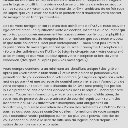
identifiant anonyme de session qui vous sont automatiquement assignés
par le logiciel phpBB. Un troisième cookie sera créé lors de votre navigation
sur les sujets de « Forum des adhérents de l'AF3V », archivant de ce fait tous
les sujets que vous avez consultés et permettant d’améliorer votre confort
de navigation en tant qu’utilisateur.
Lors de votre navigation sur « Forum des adhérents de l'AF3V », nous pouvons
également créer une quatrième sorte de cookies, externes au document qui
est prévu pour couvrir uniquement les pages créées par le logiciel phpBB. La
seconde manière est de récupérer les informations que vous nous envoyez
et que nous collectons. Ceci peut correspondre — mais n’est pas limité à —
la publication de messages en tant qu’utilisateur anonyme, l’inscription sur
« Forum des adhérents de l'AF3V » (désignée ci-après par « votre compte »)
et les messages que vous publiez après votre inscription et lors de votre
connexion (désignés ci-après par « vos messages »).
Votre compte contiendra au minimum un identifiant unique (désigné ci-
après par « votre nom d’utilisateur ») et un mot de passe personnel vous
permettant de vous connecter à votre compte (désigné ci-après par « votre
mot de passe ») et une adresse de courriel personnelle. Les informations de
votre compte sur « Forum des adhérents de l'AF3V » sont protégées par les
lois de protection des données applicables dans le pays qui héberge notre
serveur. Toutes les informations, en-dehors de votre nom d’utilisateur, de
votre mot de passe et de votre adresse de courriel requis par « Forum des
adhérents de l'AF3V » durant votre inscription, sont obligatoires ou
facultatives, à la seule discrétion de « Forum des adhérents de l'AF3V ». Dans
tous les cas, vous pouvez contrôler quelles informations de votre compte
vous souhaitez rendre publiques ou non. De plus, vous pouvez décider de
vous abonner ou non à la liste de diffusion du logiciel phpBB depuis une
option disponible sur votre compte.