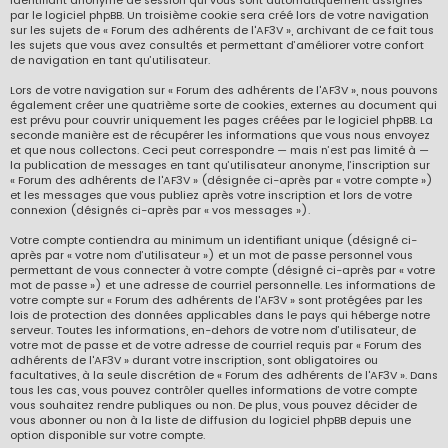
identifiant anonyme de session qui vous sont automatiquement assignés
par le logiciel phpBB. Un troisième cookie sera créé lors de votre navigation
sur les sujets de « Forum des adhérents de l'AF3V », archivant de ce fait tous
les sujets que vous avez consultés et permettant d’améliorer votre confort
de navigation en tant qu’utilisateur.
Lors de votre navigation sur « Forum des adhérents de l'AF3V », nous pouvons
également créer une quatrième sorte de cookies, externes au document qui
est prévu pour couvrir uniquement les pages créées par le logiciel phpBB. La
seconde manière est de récupérer les informations que vous nous envoyez
et que nous collectons. Ceci peut correspondre — mais n’est pas limité à —
la publication de messages en tant qu’utilisateur anonyme, l’inscription sur
« Forum des adhérents de l'AF3V » (désignée ci-après par « votre compte »)
et les messages que vous publiez après votre inscription et lors de votre
connexion (désignés ci-après par « vos messages »).
Votre compte contiendra au minimum un identifiant unique (désigné ci-
après par « votre nom d’utilisateur ») et un mot de passe personnel vous
permettant de vous connecter à votre compte (désigné ci-après par « votre
mot de passe ») et une adresse de courriel personnelle. Les informations de
votre compte sur « Forum des adhérents de l'AF3V » sont protégées par les
lois de protection des données applicables dans le pays qui héberge notre
serveur. Toutes les informations, en-dehors de votre nom d’utilisateur, de
votre mot de passe et de votre adresse de courriel requis par « Forum des
adhérents de l'AF3V » durant votre inscription, sont obligatoires ou
facultatives, à la seule discrétion de « Forum des adhérents de l'AF3V ». Dans
tous les cas, vous pouvez contrôler quelles informations de votre compte
vous souhaitez rendre publiques ou non. De plus, vous pouvez décider de
vous abonner ou non à la liste de diffusion du logiciel phpBB depuis une
option disponible sur votre compte.