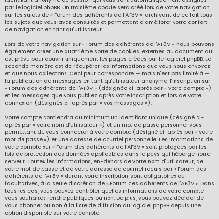
identifiant anonyme de session qui vous sont automatiquement assignés
par le logiciel phpBB. Un troisième cookie sera créé lors de votre navigation
sur les sujets de « Forum des adhérents de l'AF3V », archivant de ce fait tous
les sujets que vous avez consultés et permettant d’améliorer votre confort
de navigation en tant qu’utilisateur.
Lors de votre navigation sur « Forum des adhérents de l'AF3V », nous pouvons
également créer une quatrième sorte de cookies, externes au document qui
est prévu pour couvrir uniquement les pages créées par le logiciel phpBB. La
seconde manière est de récupérer les informations que vous nous envoyez
et que nous collectons. Ceci peut correspondre — mais n’est pas limité à —
la publication de messages en tant qu’utilisateur anonyme, l’inscription sur
« Forum des adhérents de l'AF3V » (désignée ci-après par « votre compte »)
et les messages que vous publiez après votre inscription et lors de votre
connexion (désignés ci-après par « vos messages »).
Votre compte contiendra au minimum un identifiant unique (désigné ci-
après par « votre nom d’utilisateur ») et un mot de passe personnel vous
permettant de vous connecter à votre compte (désigné ci-après par « votre
mot de passe ») et une adresse de courriel personnelle. Les informations de
votre compte sur « Forum des adhérents de l'AF3V » sont protégées par les
lois de protection des données applicables dans le pays qui héberge notre
serveur. Toutes les informations, en-dehors de votre nom d’utilisateur, de
votre mot de passe et de votre adresse de courriel requis par « Forum des
adhérents de l'AF3V » durant votre inscription, sont obligatoires ou
facultatives, à la seule discrétion de « Forum des adhérents de l'AF3V ». Dans
tous les cas, vous pouvez contrôler quelles informations de votre compte
vous souhaitez rendre publiques ou non. De plus, vous pouvez décider de
vous abonner ou non à la liste de diffusion du logiciel phpBB depuis une
option disponible sur votre compte.