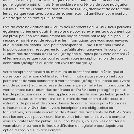
identifiant anonyme de session qui vous sont automatiquement assignés
par le logiciel phpBB. Un troisième cookie sera créé lors de votre navigation
sur les sujets de « Forum des adhérents de l'AF3V », archivant de ce fait tous
les sujets que vous avez consultés et permettant d’améliorer votre confort
de navigation en tant qu’utilisateur.
Lors de votre navigation sur « Forum des adhérents de l'AF3V », nous pouvons
également créer une quatrième sorte de cookies, externes au document qui
est prévu pour couvrir uniquement les pages créées par le logiciel phpBB. La
seconde manière est de récupérer les informations que vous nous envoyez
et que nous collectons. Ceci peut correspondre — mais n’est pas limité à —
la publication de messages en tant qu’utilisateur anonyme, l’inscription sur
« Forum des adhérents de l'AF3V » (désignée ci-après par « votre compte »)
et les messages que vous publiez après votre inscription et lors de votre
connexion (désignés ci-après par « vos messages »).
Votre compte contiendra au minimum un identifiant unique (désigné ci-
après par « votre nom d’utilisateur ») et un mot de passe personnel vous
permettant de vous connecter à votre compte (désigné ci-après par « votre
mot de passe ») et une adresse de courriel personnelle. Les informations de
votre compte sur « Forum des adhérents de l'AF3V » sont protégées par les
lois de protection des données applicables dans le pays qui héberge notre
serveur. Toutes les informations, en-dehors de votre nom d’utilisateur, de
votre mot de passe et de votre adresse de courriel requis par « Forum des
adhérents de l'AF3V » durant votre inscription, sont obligatoires ou
facultatives, à la seule discrétion de « Forum des adhérents de l'AF3V ». Dans
tous les cas, vous pouvez contrôler quelles informations de votre compte
vous souhaitez rendre publiques ou non. De plus, vous pouvez décider de
vous abonner ou non à la liste de diffusion du logiciel phpBB depuis une
option disponible sur votre compte.