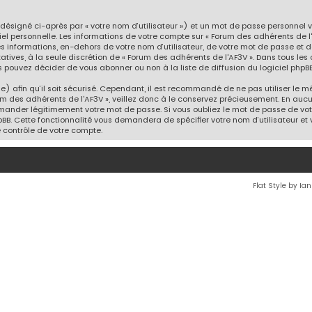
désigné ci-après par « votre nom d’utilisateur ») et un mot de passe personnel
iel personnelle. Les informations de votre compte sur « Forum des adhérents de l
es informations, en-dehors de votre nom d’utilisateur, de votre mot de passe et 
ltatives, à la seule discrétion de « Forum des adhérents de l'AF3V ». Dans tous le
 pouvez décider de vous abonner ou non à la liste de diffusion du logiciel phpBB
) afin qu’il soit sécurisé. Cependant, il est recommandé de ne pas utiliser le mê
m des adhérents de l'AF3V », veillez donc à le conservez précieusement. En auc
demander légitimement votre mot de passe. Si vous oubliez le mot de passe de votr
pBB. Cette fonctionnalité vous demandera de spécifier votre nom d’utilisateur et v
 contrôle de votre compte.
Flat Style by Ia