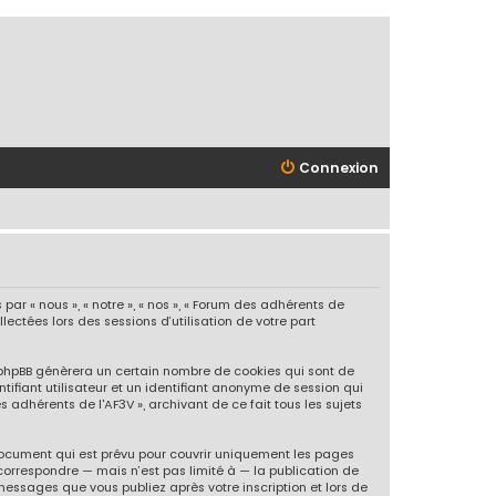
Connexion
ar « nous », « notre », « nos », « Forum des adhérents de
llectées lors des sessions d’utilisation de votre part
l phpBB génèrera un certain nombre de cookies qui sont de
tifiant utilisateur et un identifiant anonyme de session qui
 adhérents de l'AF3V », archivant de ce fait tous les sujets
document qui est prévu pour couvrir uniquement les pages
correspondre — mais n’est pas limité à — la publication de
messages que vous publiez après votre inscription et lors de