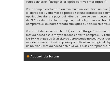
votre connexion (désignés ci-après par « vos messages »).
Votre compte contiendra au minimum un identifiant unique (
ci-après par « votre mot de passe ») et une adresse de courr
applicables dans le pays qui héberge notre serveur. Toutes l
de l'AF3V » durant votre inscription, sont obligatoires ou facu
compte vous souhaitez rendre publiques ou non. De plus, vous
Votre mot de passe est chiffré (par un chiffrage à sens unique
mot de passe est le moyen d’accès à votre compte sur « Foru
l'AF3V », à phpBB ou à un site de tierce partie ne peut vous 
mot de passe » qui est proposée par défaut sur le logiciel ph
un nouveau mot de passe afin que vous puissiez reprendre le
Accueil du forum