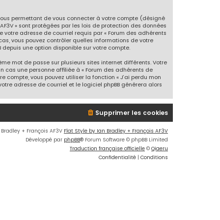
 vous permettant de vous connecter à votre compte (désigné
'AF3V » sont protégées par les lois de protection des données
de votre adresse de courriel requis par « Forum des adhérents
s cas, vous pouvez contrôler quelles informations de votre
 depuis une option disponible sur votre compte.
me mot de passe sur plusieurs sites internet différents. Votre
un cas une personne affiliée à « Forum des adhérents de
e compte, vous pouvez utiliser la fonction « J’ai perdu mon
otre adresse de courriel et le logiciel phpBB générera alors
Supprimer les cookies
n Bradley + François AF3V
Flat Style by Ian Bradley + François AF3V
Développé par
phpBB
® Forum Software © phpBB Limited
Traduction française officielle
©
Qiaeru
Confidentialité
|
Conditions