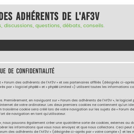
des adhérents de l'AF3V
, discussions, questions, débats, conseils.
ue de confidentialité
« Forum des adhérents de l'AF3V » et ses partenaires affiliés (désignés ci-après p
ès par « logiciel phpBB » et « phpBB Limited ») utilisent toutes les informations co
s. Premièrement, en naviguant sur « Forum des adhérents de l'AF3V », le logicie
internet de votre ordinateur. Les deux premiers cookies ne contiennent qu’un iden
troisième cookie sera créé lors de votre navigation sur les sujets de « Forum des
rt de navigation en tant qu’utilisateur.
V », nous pouvons également créer une quatrième sorte de cookies, externes au 
pérer les informations que vous nous envoyez et que nous collectons. Ceci peut 
Forum des adhérents de l'AF3V » (désignée ci-après par « votre compte ») et les 