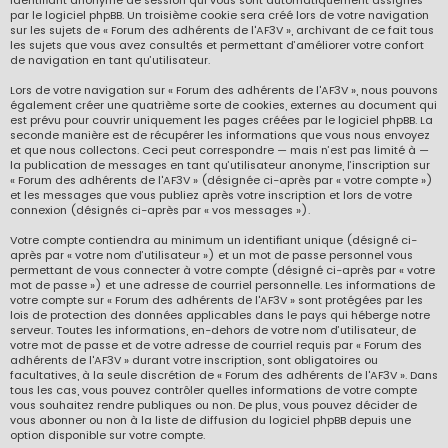
identifiant anonyme de session qui vous sont automatiquement assignés
par le logiciel phpBB. Un troisième cookie sera créé lors de votre navigation
sur les sujets de « Forum des adhérents de l'AF3V », archivant de ce fait tous
les sujets que vous avez consultés et permettant d’améliorer votre confort
de navigation en tant qu’utilisateur.
Lors de votre navigation sur « Forum des adhérents de l'AF3V », nous pouvons
également créer une quatrième sorte de cookies, externes au document qui
est prévu pour couvrir uniquement les pages créées par le logiciel phpBB. La
seconde manière est de récupérer les informations que vous nous envoyez
et que nous collectons. Ceci peut correspondre — mais n’est pas limité à —
la publication de messages en tant qu’utilisateur anonyme, l’inscription sur
« Forum des adhérents de l'AF3V » (désignée ci-après par « votre compte »)
et les messages que vous publiez après votre inscription et lors de votre
connexion (désignés ci-après par « vos messages »).
Votre compte contiendra au minimum un identifiant unique (désigné ci-
après par « votre nom d’utilisateur ») et un mot de passe personnel vous
permettant de vous connecter à votre compte (désigné ci-après par « votre
mot de passe ») et une adresse de courriel personnelle. Les informations de
votre compte sur « Forum des adhérents de l'AF3V » sont protégées par les
lois de protection des données applicables dans le pays qui héberge notre
serveur. Toutes les informations, en-dehors de votre nom d’utilisateur, de
votre mot de passe et de votre adresse de courriel requis par « Forum des
adhérents de l'AF3V » durant votre inscription, sont obligatoires ou
facultatives, à la seule discrétion de « Forum des adhérents de l'AF3V ». Dans
tous les cas, vous pouvez contrôler quelles informations de votre compte
vous souhaitez rendre publiques ou non. De plus, vous pouvez décider de
vous abonner ou non à la liste de diffusion du logiciel phpBB depuis une
option disponible sur votre compte.