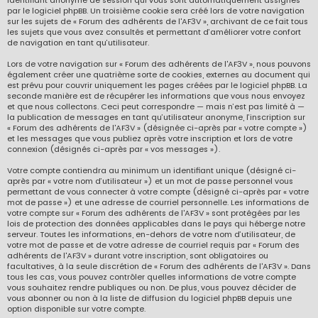
identifiant anonyme de session qui vous sont automatiquement assignés
par le logiciel phpBB. Un troisième cookie sera créé lors de votre navigation
sur les sujets de « Forum des adhérents de l'AF3V », archivant de ce fait tous
les sujets que vous avez consultés et permettant d’améliorer votre confort
de navigation en tant qu’utilisateur.
Lors de votre navigation sur « Forum des adhérents de l'AF3V », nous pouvons
également créer une quatrième sorte de cookies, externes au document qui
est prévu pour couvrir uniquement les pages créées par le logiciel phpBB. La
seconde manière est de récupérer les informations que vous nous envoyez
et que nous collectons. Ceci peut correspondre — mais n’est pas limité à —
la publication de messages en tant qu’utilisateur anonyme, l’inscription sur
« Forum des adhérents de l'AF3V » (désignée ci-après par « votre compte »)
et les messages que vous publiez après votre inscription et lors de votre
connexion (désignés ci-après par « vos messages »).
Votre compte contiendra au minimum un identifiant unique (désigné ci-
après par « votre nom d’utilisateur ») et un mot de passe personnel vous
permettant de vous connecter à votre compte (désigné ci-après par « votre
mot de passe ») et une adresse de courriel personnelle. Les informations de
votre compte sur « Forum des adhérents de l'AF3V » sont protégées par les
lois de protection des données applicables dans le pays qui héberge notre
serveur. Toutes les informations, en-dehors de votre nom d’utilisateur, de
votre mot de passe et de votre adresse de courriel requis par « Forum des
adhérents de l'AF3V » durant votre inscription, sont obligatoires ou
facultatives, à la seule discrétion de « Forum des adhérents de l'AF3V ». Dans
tous les cas, vous pouvez contrôler quelles informations de votre compte
vous souhaitez rendre publiques ou non. De plus, vous pouvez décider de
vous abonner ou non à la liste de diffusion du logiciel phpBB depuis une
option disponible sur votre compte.