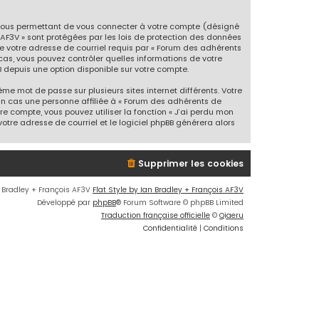
 vous permettant de vous connecter à votre compte (désigné
'AF3V » sont protégées par les lois de protection des données
de votre adresse de courriel requis par « Forum des adhérents
s cas, vous pouvez contrôler quelles informations de votre
 depuis une option disponible sur votre compte.
me mot de passe sur plusieurs sites internet différents. Votre
un cas une personne affiliée à « Forum des adhérents de
e compte, vous pouvez utiliser la fonction « J’ai perdu mon
otre adresse de courriel et le logiciel phpBB générera alors
Supprimer les cookies
n Bradley + François AF3V
Flat Style by Ian Bradley + François AF3V
Développé par
phpBB
® Forum Software © phpBB Limited
Traduction française officielle
©
Qiaeru
Confidentialité
|
Conditions