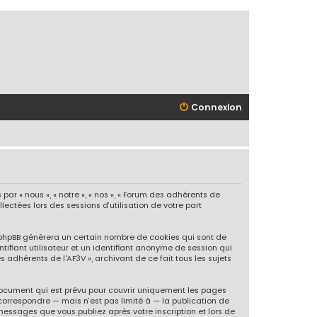
Connexion
ar « nous », « notre », « nos », « Forum des adhérents de
llectées lors des sessions d’utilisation de votre part
l phpBB génèrera un certain nombre de cookies qui sont de
tifiant utilisateur et un identifiant anonyme de session qui
 adhérents de l'AF3V », archivant de ce fait tous les sujets
document qui est prévu pour couvrir uniquement les pages
correspondre — mais n’est pas limité à — la publication de
messages que vous publiez après votre inscription et lors de