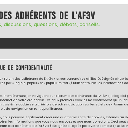
des adhérents de l'AF3V
, discussions, questions, débats, conseils.
ue de confidentialité
« Forum des adhérents de l'AF3V » et ses partenaires affiliés (désignés ci-après p
ès par « logiciel phpBB » et « phpBB Limited ») utilisent toutes les informations co
s. Premièrement, en naviguant sur « Forum des adhérents de l'AF3V », le logicie
internet de votre ordinateur. Les deux premiers cookies ne contiennent qu’un iden
troisième cookie sera créé lors de votre navigation sur les sujets de « Forum des
rt de navigation en tant qu’utilisateur.
V », nous pouvons également créer une quatrième sorte de cookies, externes au 
pérer les informations que vous nous envoyez et que nous collectons. Ceci peut 
Forum des adhérents de l'AF3V » (désignée ci-après par « votre compte ») et les 