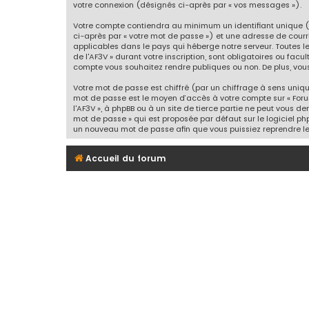
votre connexion (désignés ci-après par « vos messages »).
Votre compte contiendra au minimum un identifiant unique (
ci-après par « votre mot de passe ») et une adresse de courr
applicables dans le pays qui héberge notre serveur. Toutes l
de l'AF3V » durant votre inscription, sont obligatoires ou facu
compte vous souhaitez rendre publiques ou non. De plus, vous
Votre mot de passe est chiffré (par un chiffrage à sens unique
mot de passe est le moyen d’accès à votre compte sur « Foru
l'AF3V », à phpBB ou à un site de tierce partie ne peut vous 
mot de passe » qui est proposée par défaut sur le logiciel ph
un nouveau mot de passe afin que vous puissiez reprendre le
Accueil du forum