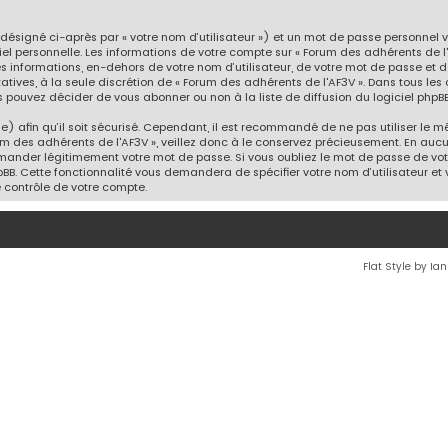
désigné ci-après par « votre nom d’utilisateur ») et un mot de passe personnel
iel personnelle. Les informations de votre compte sur « Forum des adhérents de l
es informations, en-dehors de votre nom d’utilisateur, de votre mot de passe et 
ltatives, à la seule discrétion de « Forum des adhérents de l'AF3V ». Dans tous le
 pouvez décider de vous abonner ou non à la liste de diffusion du logiciel phpBB
) afin qu’il soit sécurisé. Cependant, il est recommandé de ne pas utiliser le mê
m des adhérents de l'AF3V », veillez donc à le conservez précieusement. En auc
demander légitimement votre mot de passe. Si vous oubliez le mot de passe de votr
pBB. Cette fonctionnalité vous demandera de spécifier votre nom d’utilisateur et v
 contrôle de votre compte.
Flat Style by Ia