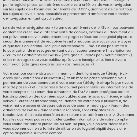
identifiant anonyme de session qui vous sont automatiquement assignés
par le logiciel phpBB. Un troisième cookie sera créé lors de votre navigation
sur les sujets de « Forum des adhérents de l'AF3V », archivant de ce fait tous
les sujets que vous avez consultés et permettant d’améliorer votre confort
de navigation en tant qu’utilisateur.
Lors de votre navigation sur « Forum des adhérents de l'AF3V », nous pouvons
également créer une quatrième sorte de cookies, externes au document qui
est prévu pour couvrir uniquement les pages créées par le logiciel phpBB. La
seconde manière est de récupérer les informations que vous nous envoyez
et que nous collectons. Ceci peut correspondre — mais n’est pas limité à —
la publication de messages en tant qu’utilisateur anonyme, l’inscription sur
« Forum des adhérents de l'AF3V » (désignée ci-après par « votre compte »)
et les messages que vous publiez après votre inscription et lors de votre
connexion (désignés ci-après par « vos messages »).
Votre compte contiendra au minimum un identifiant unique (désigné ci-
après par « votre nom d’utilisateur ») et un mot de passe personnel vous
permettant de vous connecter à votre compte (désigné ci-après par « votre
mot de passe ») et une adresse de courriel personnelle. Les informations de
votre compte sur « Forum des adhérents de l'AF3V » sont protégées par les
lois de protection des données applicables dans le pays qui héberge notre
serveur. Toutes les informations, en-dehors de votre nom d’utilisateur, de
votre mot de passe et de votre adresse de courriel requis par « Forum des
adhérents de l'AF3V » durant votre inscription, sont obligatoires ou
facultatives, à la seule discrétion de « Forum des adhérents de l'AF3V ». Dans
tous les cas, vous pouvez contrôler quelles informations de votre compte
vous souhaitez rendre publiques ou non. De plus, vous pouvez décider de
vous abonner ou non à la liste de diffusion du logiciel phpBB depuis une
option disponible sur votre compte.