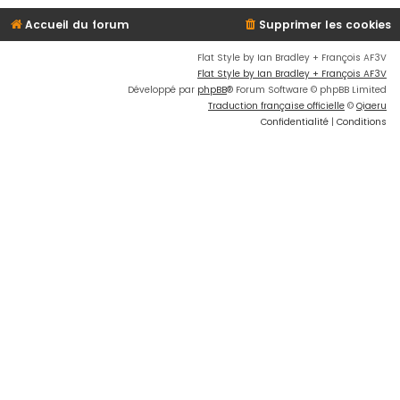
Accueil du forum
Supprimer les cookies
Flat Style by Ian Bradley + François AF3V
Flat Style by Ian Bradley + François AF3V
Développé par
phpBB
® Forum Software © phpBB Limited
Traduction française officielle
©
Qiaeru
Confidentialité
|
Conditions