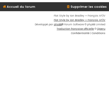
Accueil du forum
Supprimer les cookies
Flat Style by Ian Bradley + François AF3V
Flat Style by Ian Bradley + François AF3V
Développé par
phpBB
® Forum Software © phpBB Limited
Traduction française officielle
©
Qiaeru
Confidentialité
|
Conditions