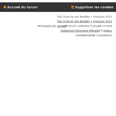
Accueil du forum
Supprimer les cookies
Flat Style by Ian Bradley + François AF3V
Flat Style by Ian Bradley + François AF3V
Développé par
phpBB
® Forum Software © phpBB Limited
Traduction française officielle
©
Qiaeru
Confidentialité
|
Conditions