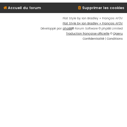
Accueil du forum
Supprimer les cookies
Flat Style by Ian Bradley + François AF3V
Flat Style by Ian Bradley + François AF3V
Développé par
phpBB
® Forum Software © phpBB Limited
Traduction française officielle
©
Qiaeru
Confidentialité
|
Conditions