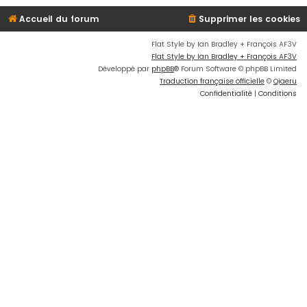
Accueil du forum
Supprimer les cookies
Flat Style by Ian Bradley + François AF3V
Flat Style by Ian Bradley + François AF3V
Développé par
phpBB
® Forum Software © phpBB Limited
Traduction française officielle
©
Qiaeru
Confidentialité
|
Conditions