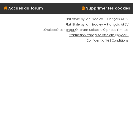
Accueil du forum
Supprimer les cookies
Flat Style by Ian Bradley + François AF3V
Flat Style by Ian Bradley + François AF3V
Développé par
phpBB
® Forum Software © phpBB Limited
Traduction française officielle
©
Qiaeru
Confidentialité
|
Conditions