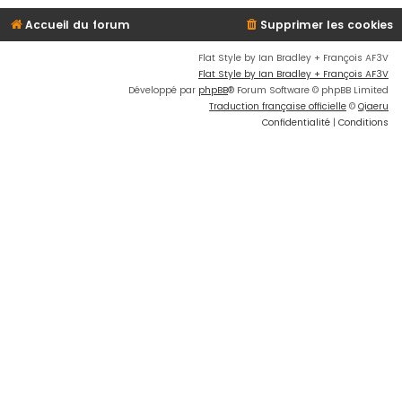
Accueil du forum
Supprimer les cookies
Flat Style by Ian Bradley + François AF3V
Flat Style by Ian Bradley + François AF3V
Développé par
phpBB
® Forum Software © phpBB Limited
Traduction française officielle
©
Qiaeru
Confidentialité
|
Conditions