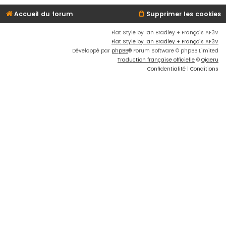
Accueil du forum
Supprimer les cookies
Flat Style by Ian Bradley + François AF3V
Flat Style by Ian Bradley + François AF3V
Développé par
phpBB
® Forum Software © phpBB Limited
Traduction française officielle
©
Qiaeru
Confidentialité
|
Conditions