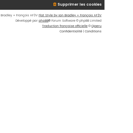
Supprimer les cookies
n Bradley + François AF3V
Flat Style by Ian Bradley + François AF3V
Développé par
phpBB
® Forum Software © phpBB Limited
Traduction française officielle
©
Qiaeru
Confidentialité
|
Conditions