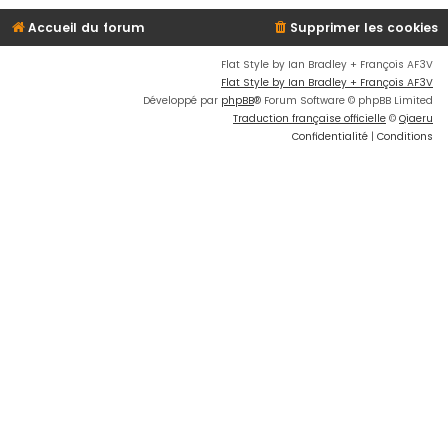
Accueil du forum
Supprimer les cookies
Flat Style by Ian Bradley + François AF3V
Flat Style by Ian Bradley + François AF3V
Développé par
phpBB
® Forum Software © phpBB Limited
Traduction française officielle
©
Qiaeru
Confidentialité
|
Conditions