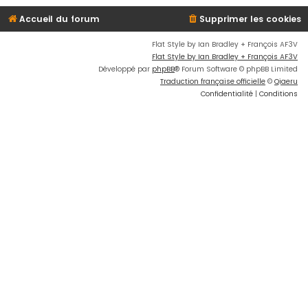
Accueil du forum
Supprimer les cookies
Flat Style by Ian Bradley + François AF3V
Flat Style by Ian Bradley + François AF3V
Développé par
phpBB
® Forum Software © phpBB Limited
Traduction française officielle
©
Qiaeru
Confidentialité
|
Conditions