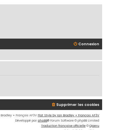
Connexion
Supprimer les cookies
n Bradley + François AF3V
Flat Style by Ian Bradley + François AF3V
Développé par
phpBB
® Forum Software © phpBB Limited
Traduction française officielle
©
Qiaeru