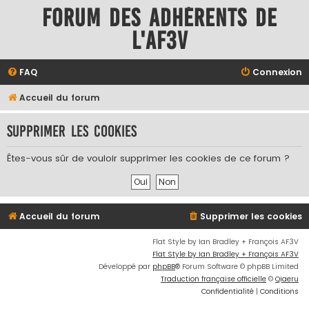
Forum des adhérents de
l'AF3V
FAQ
Connexion
Accueil du forum
Supprimer les cookies
Êtes-vous sûr de vouloir supprimer les cookies de ce forum ?
Accueil du forum
Supprimer les cookies
Flat Style by Ian Bradley + François AF3V
Flat Style by Ian Bradley + François AF3V
Développé par
phpBB
® Forum Software © phpBB Limited
Traduction française officielle
©
Qiaeru
Confidentialité
|
Conditions