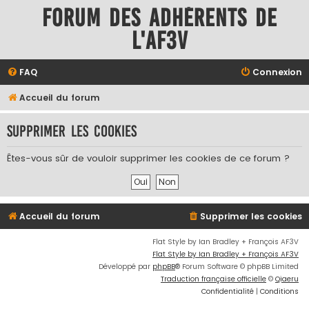
Forum des adhérents de
l'AF3V
FAQ
Connexion
Accueil du forum
Supprimer les cookies
Êtes-vous sûr de vouloir supprimer les cookies de ce forum ?
Accueil du forum
Supprimer les cookies
Flat Style by Ian Bradley + François AF3V
Flat Style by Ian Bradley + François AF3V
Développé par
phpBB
® Forum Software © phpBB Limited
Traduction française officielle
©
Qiaeru
Confidentialité
|
Conditions