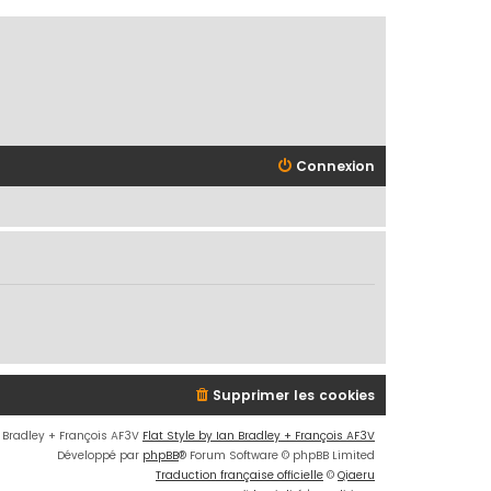
Connexion
Supprimer les cookies
n Bradley + François AF3V
Flat Style by Ian Bradley + François AF3V
Développé par
phpBB
® Forum Software © phpBB Limited
Traduction française officielle
©
Qiaeru