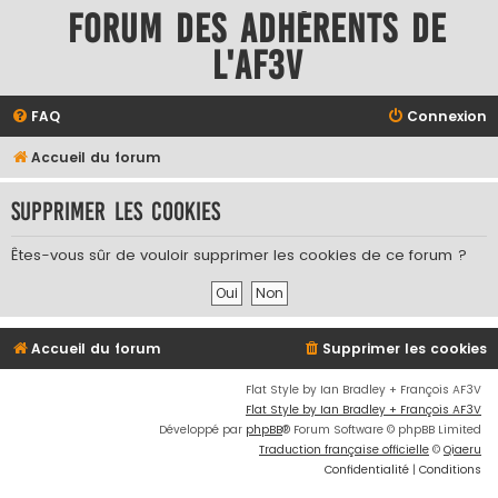
Forum des adhérents de
l'AF3V
FAQ
Connexion
Accueil du forum
Supprimer les cookies
Êtes-vous sûr de vouloir supprimer les cookies de ce forum ?
Accueil du forum
Supprimer les cookies
Flat Style by Ian Bradley + François AF3V
Flat Style by Ian Bradley + François AF3V
Développé par
phpBB
® Forum Software © phpBB Limited
Traduction française officielle
©
Qiaeru
Confidentialité
|
Conditions