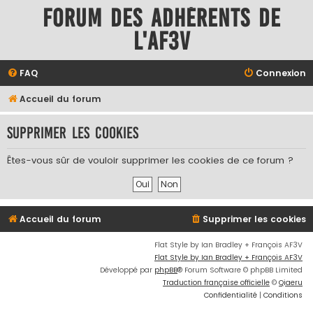
Forum des adhérents de
l'AF3V
FAQ
Connexion
Accueil du forum
Supprimer les cookies
Êtes-vous sûr de vouloir supprimer les cookies de ce forum ?
Accueil du forum
Supprimer les cookies
Flat Style by Ian Bradley + François AF3V
Flat Style by Ian Bradley + François AF3V
Développé par
phpBB
® Forum Software © phpBB Limited
Traduction française officielle
©
Qiaeru
Confidentialité
|
Conditions