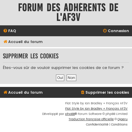
Forum des adhérents de
l'AF3V
FAQ
Connexion
Accueil du forum
Supprimer les cookies
Êtes-vous sûr de vouloir supprimer les cookies de ce forum ?
Accueil du forum
Supprimer les cookies
Flat Style by Ian Bradley + François AF3V
Flat Style by Ian Bradley + François AF3V
Développé par
phpBB
® Forum Software © phpBB Limited
Traduction française officielle
©
Qiaeru
Confidentialité
|
Conditions