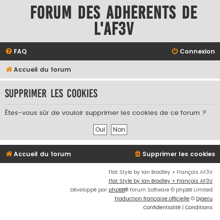
Forum des adhérents de
l'AF3V
FAQ
Connexion
Accueil du forum
Supprimer les cookies
Êtes-vous sûr de vouloir supprimer les cookies de ce forum ?
Accueil du forum
Supprimer les cookies
Flat Style by Ian Bradley + François AF3V
Flat Style by Ian Bradley + François AF3V
Développé par
phpBB
® Forum Software © phpBB Limited
Traduction française officielle
©
Qiaeru
Confidentialité
|
Conditions