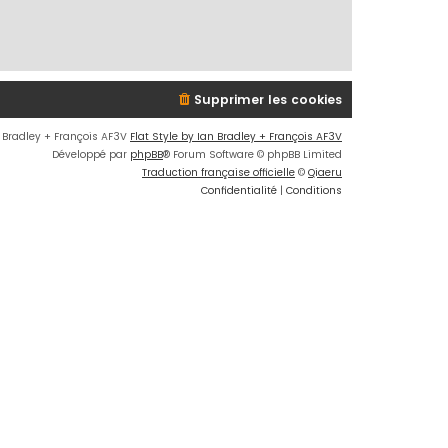
Supprimer les cookies
n Bradley + François AF3V
Flat Style by Ian Bradley + François AF3V
Développé par
phpBB
® Forum Software © phpBB Limited
Traduction française officielle
©
Qiaeru
Confidentialité
|
Conditions