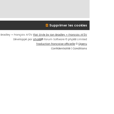
Supprimer les cookies
n Bradley + François AF3V
Flat Style by Ian Bradley + François AF3V
Développé par
phpBB
® Forum Software © phpBB Limited
Traduction française officielle
©
Qiaeru
Confidentialité
|
Conditions