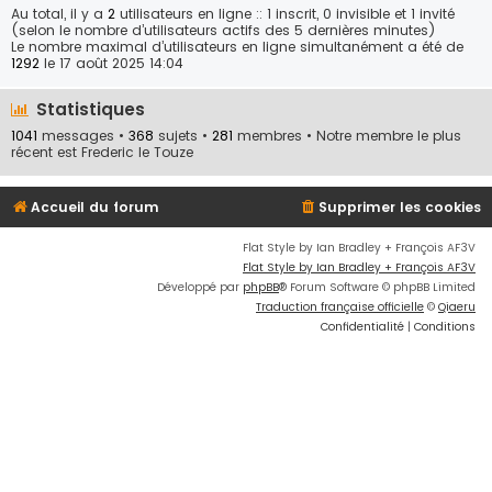
Au total, il y a
2
utilisateurs en ligne :: 1 inscrit, 0 invisible et 1 invité
(selon le nombre d’utilisateurs actifs des 5 dernières minutes)
Le nombre maximal d’utilisateurs en ligne simultanément a été de
1292
le 17 août 2025 14:04
Statistiques
1041
messages •
368
sujets •
281
membres • Notre membre le plus
récent est
Frederic le Touze
Accueil du forum
Supprimer les cookies
Flat Style by Ian Bradley + François AF3V
Flat Style by Ian Bradley + François AF3V
Développé par
phpBB
® Forum Software © phpBB Limited
Traduction française officielle
©
Qiaeru
Confidentialité
|
Conditions