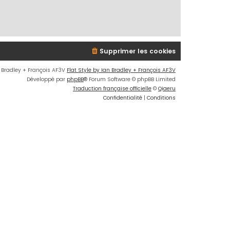
Supprimer les cookies
n Bradley + François AF3V
Flat Style by Ian Bradley + François AF3V
Développé par
phpBB
® Forum Software © phpBB Limited
Traduction française officielle
©
Qiaeru
Confidentialité
|
Conditions